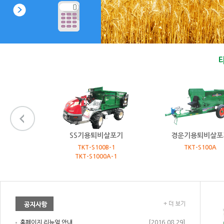
퇴비살포기
SS기용퇴비살포기
경운기용퇴비살포
TKT-S100B-1
TKT-S100A
TKT-S1000A-1
홈페이지 리뉴얼 안내
[2016.08.29]